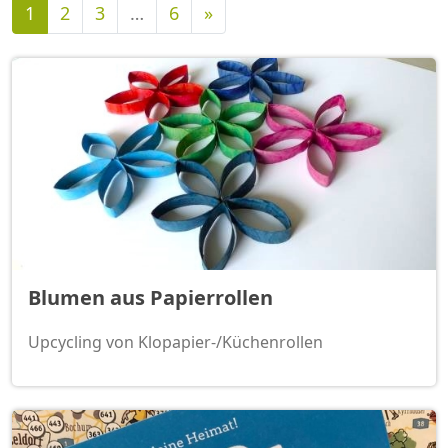
Nächste
1
2
3
…
6
»
Blumen aus Papierrollen
Upcycling von Klopapier-/Küchenrollen