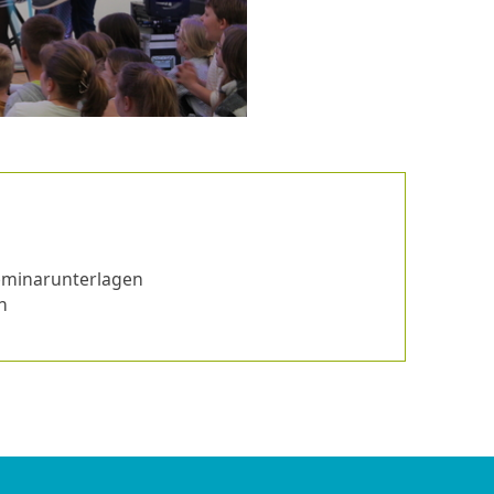
eminarunterlagen
n