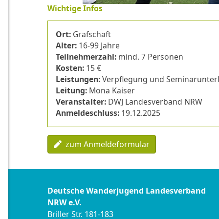
Wichtige Infos
Ort:
Grafschaft
Alter:
16-99 Jahre
Teilnehmerzahl:
mind. 7 Personen
Kosten:
15 €
Leistungen:
Verpflegung und Seminarunter
Leitung:
Mona Kaiser
Veranstalter:
DWJ Landesverband NRW
Anmeldeschluss:
19.12.2025
zum Anmeldeformular
Deutsche Wanderjugend Landesverband
NRW e.V.
Briller Str. 181-183