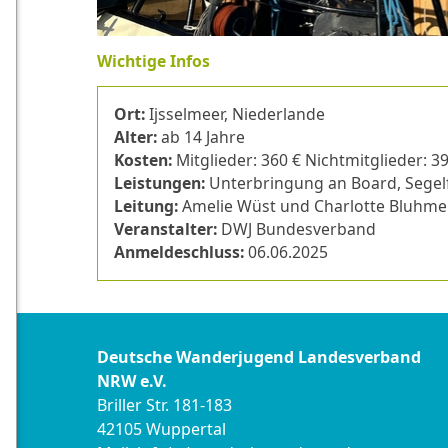
Wichtige Infos
Ort:
Ijsselmeer, Niederlande
Alter:
ab 14 Jahre
Kosten:
Mitglieder: 360 € Nichtmitglieder: 3
Leistungen:
Unterbringung an Board, Segel
Leitung:
Amelie Wüst und Charlotte Bluhme
Veranstalter:
DWJ Bundesverband
Anmeldeschluss:
06.06.2025
Deutsche Wanderjugend Landesverband
NRW e.V.
Briller Str. 181-183
42105 Wuppertal