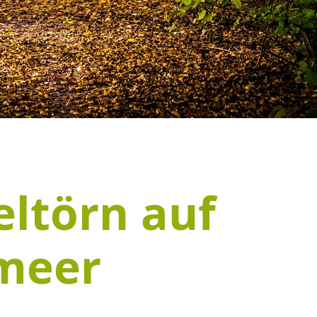
ltörn auf
lmeer