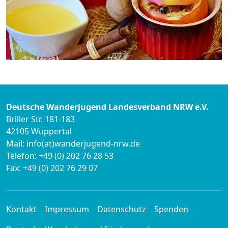
Deutsche Wanderjugend Landesverband NRW e.V.
Briller Str. 181-183
42105 Wuppertal
Mail: info(at)wanderjugend-nrw.de
Telefon: +49 (0) 202 76 28 53
Fax: +49 (0) 202 76 29 07
Kontakt
Impressum
Datenschutz
Spenden