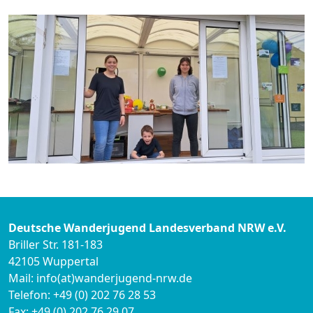
Deutsche Wanderjugend Landesverband NRW e.V.
Briller Str. 181-183
42105 Wuppertal
Mail: info(at)wanderjugend-nrw.de
Telefon: +49 (0) 202 76 28 53
Fax: +49 (0) 202 76 29 07