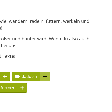
ie: wandern, radeln, futtern, werkeln und
s!
größer und bunter wird. Wenn du also auch
 bei uns.
d Texte!
daddeln
futtern