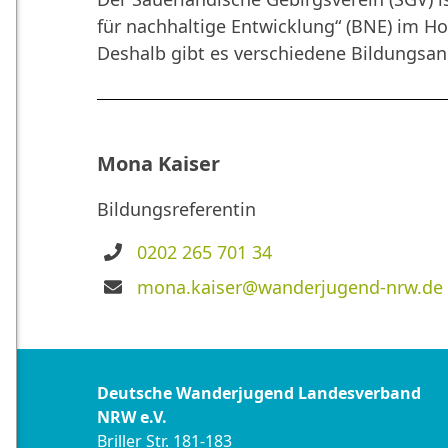
für nachhaltige Entwicklung“ (BNE) im H
Deshalb gibt es verschiedene Bildungsang
Mona Kaiser
Bildungsreferentin
Telefon
0202 265 701 34
E-
mona.kaiser@wanderjugend-nrw.de
Mail
Deutsche Wanderjugend Landesverband
NRW e.V.
Briller Str. 181-183