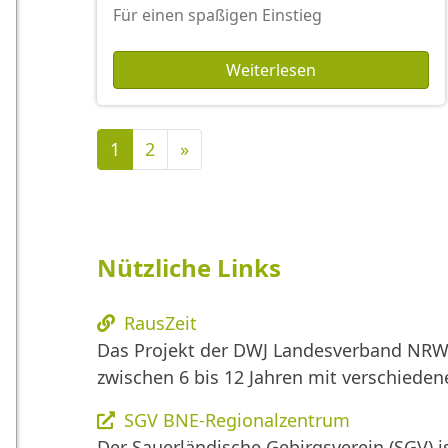
Für einen spaßigen Einstieg
Weiterlesen
Nächste
1
2
»
Nützliche Links
RausZeit
Das Projekt der DWJ Landesverband NRW 
zwischen 6 bis 12 Jahren mit verschied
SGV BNE-Regionalzentrum
Der Sauerländische Gebirgsverein (SGV) i