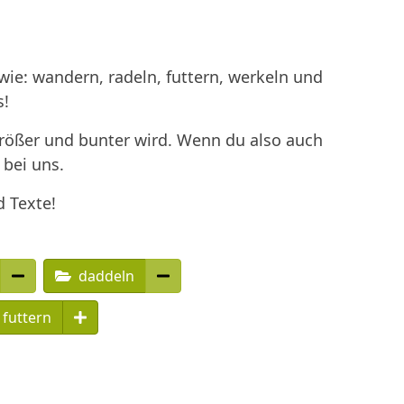
ie: wandern, radeln, futtern, werkeln und
s!
größer und bunter wird. Wenn du also auch
 bei uns.
d Texte!
daddeln
futtern