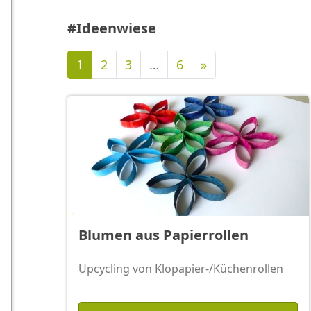
#Ideenwiese
Nächste
1
2
3
…
6
»
Blumen aus Papierrollen
Upcycling von Klopapier-/Küchenrollen