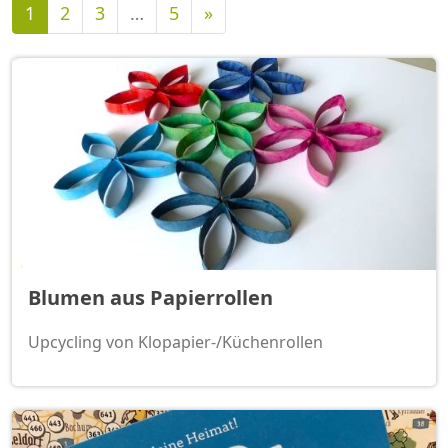
Nächste
1
2
3
…
5
»
Blumen aus Papierrollen
Upcycling von Klopapier-/Küchenrollen