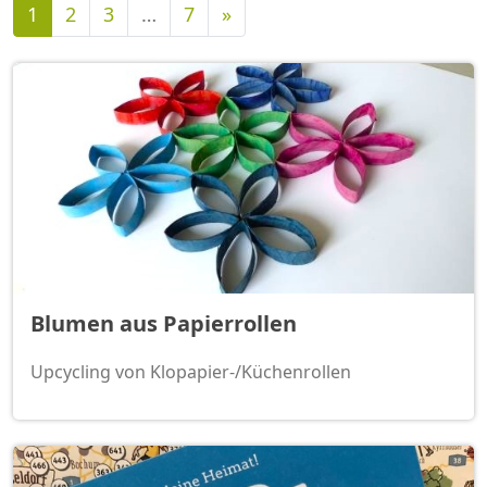
Nächste
1
2
3
…
7
»
Blumen aus Papierrollen
Upcycling von Klopapier-/Küchenrollen