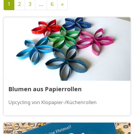
Nächste
1
2
3
…
6
»
Blumen aus Papierrollen
Upcycling von Klopapier-/Küchenrollen