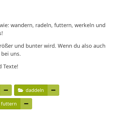
ie: wandern, radeln, futtern, werkeln und
s!
größer und bunter wird. Wenn du also auch
 bei uns.
d Texte!
daddeln
futtern