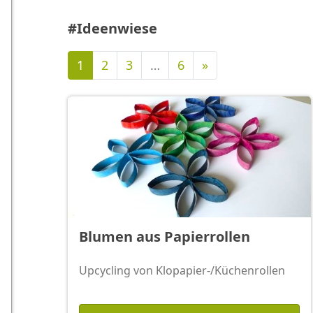
#Ideenwiese
Nächste
1
2
3
…
6
»
Blumen aus Papierrollen
Upcycling von Klopapier-/Küchenrollen