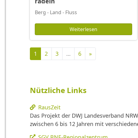
radeln
Berg - Land - Fluss
Weiterlesen
Nächste
1
2
3
…
6
»
Nützliche Links
RausZeit
Das Projekt der DWJ Landesverband NRW 
zwischen 6 bis 12 Jahren mit verschied
SGV BNE-Regionalzentrum