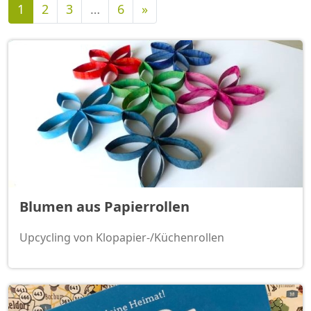
Nächste
1
2
3
…
6
»
Blumen aus Papierrollen
Upcycling von Klopapier-/Küchenrollen