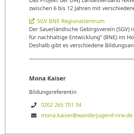
Das Projekt der DWJ Landesverband NRW 
zwischen 6 bis 12 Jahren mit verschied
SGV BNE-Regionalzentrum
Der Sauerländische Gebirgsverein (SGV) i
für nachhaltige Entwicklung“ (BNE) im H
Deshalb gibt es verschiedene Bildungsang
Mona Kaiser
Bildungsreferentin
Telefon
0202 265 701 34
E-
mona.kaiser@wanderjugend-nrw.de
Mail