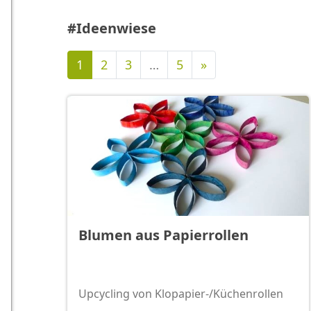
#Ideenwiese
Nächste
1
2
3
…
5
»
Blumen aus Papierrollen
Upcycling von Klopapier-/Küchenrollen