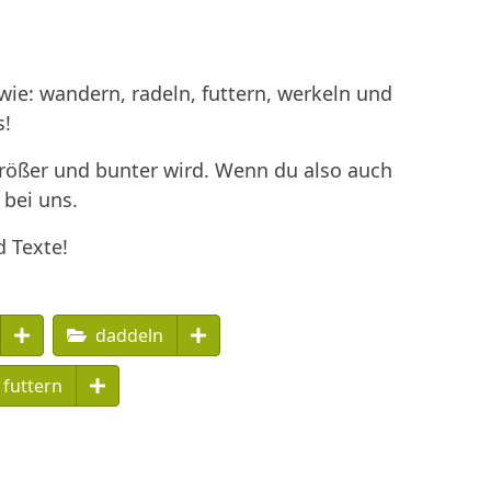
ie: wandern, radeln, futtern, werkeln und
s!
größer und bunter wird. Wenn du also auch
 bei uns.
d Texte!
daddeln
futtern