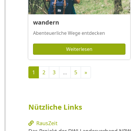
wandern
Abenteuerliche Wege entdecken
Weiterlesen
Nächste
1
2
3
…
5
»
Nützliche Links
RausZeit