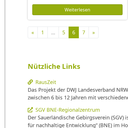
Weiterlesen
Vorherige
Nächste
«
1
…
5
6
7
»
Nützliche Links
RausZeit
Das Projekt der DWJ Landesverband NRW 
zwischen 6 bis 12 Jahren mit verschied
SGV BNE-Regionalzentrum
Der Sauerländische Gebirgsverein (SGV) i
für nachhaltige Entwicklung“ (BNE) im H