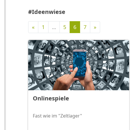
#Ideenwiese
Vorherige
Nächste
«
1
…
5
6
7
»
Onlinespiele
Fast wie im "Zeltlager"