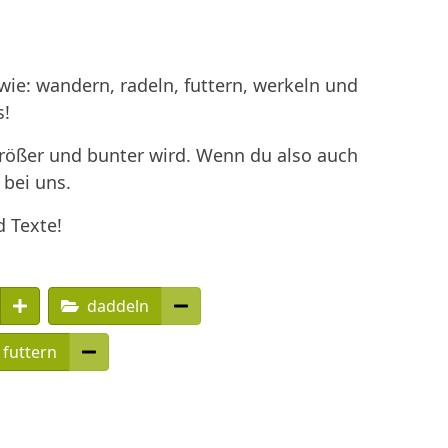
ie: wandern, radeln, futtern, werkeln und
s!
größer und bunter wird. Wenn du also auch
 bei uns.
d Texte!
daddeln
futtern