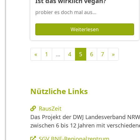
Ist das wirklich vegan?
probier es doch mal aus...
Weiterlesen
Vorherige
Nächste
«
1
…
4
5
6
7
»
Nützliche Links
RausZeit
Das Projekt der DWJ Landesverband NRW 
zwischen 6 bis 12 Jahren mit verschied
SGV BNE-Regionalzentrum