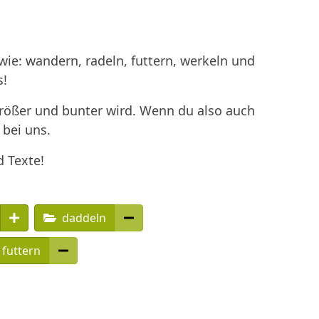
ie: wandern, radeln, futtern, werkeln und
s!
größer und bunter wird. Wenn du also auch
 bei uns.
d Texte!
daddeln
futtern