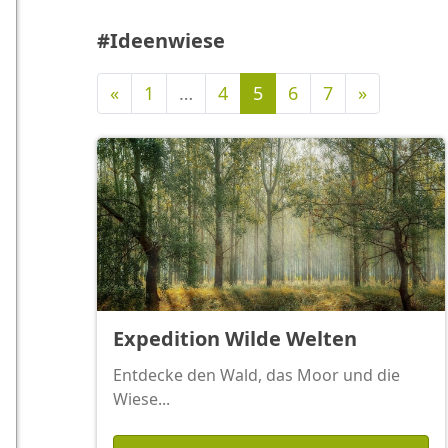
#Ideenwiese
Vorherige
Nächste
«
1
…
4
5
6
7
»
Expedition Wilde Welten
Entdecke den Wald, das Moor und die
Wiese...