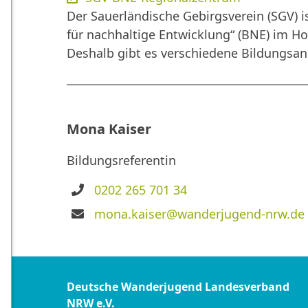
Der Sauerländische Gebirgsverein (SGV) i
für nachhaltige Entwicklung“ (BNE) im H
Deshalb gibt es verschiedene Bildungsang
Mona Kaiser
Bildungsreferentin
Telefon
0202 265 701 34
E-
mona.kaiser@wanderjugend-nrw.de
Mail
Deutsche Wanderjugend Landesverband
NRW e.V.