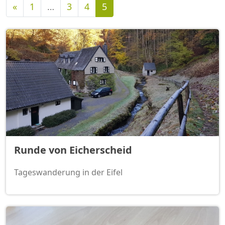
Vorherige
«
1
…
3
4
5
Runde von Eicherscheid
Tageswanderung in der Eifel