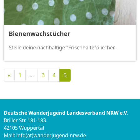
Bienenwachstücher
Stelle deine nachhaltige "Frischhaltefolie"her...
Vorherige
«
1
…
3
4
5
Deutsche Wanderjugend Landesverband NRW e.V.
Briller Str. 181-183
42105 Wuppertal
Mail: info(at)wanderjugend-nrw.de