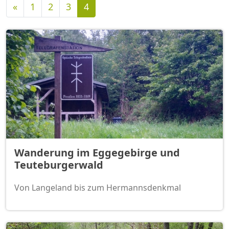
Vorherige
«
1
2
3
4
Wanderung im Eggegebirge und
Teuteburgerwald
Von Langeland bis zum Hermannsdenkmal