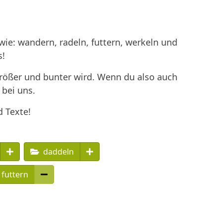
ie: wandern, radeln, futtern, werkeln und
s!
größer und bunter wird. Wenn du also auch
 bei uns.
d Texte!
daddeln
futtern