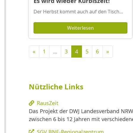
Es wird wieder Kürbiszeit!
Der Herbst kommt auch auf den Tisch...
Weiterlesen
Vorherige
Nächste
«
1
…
3
4
5
6
»
Nützliche Links
RausZeit
Das Projekt der DWJ Landesverband NRW 
zwischen 6 bis 12 Jahren mit verschied
SGV BNE-Regionalzentrum