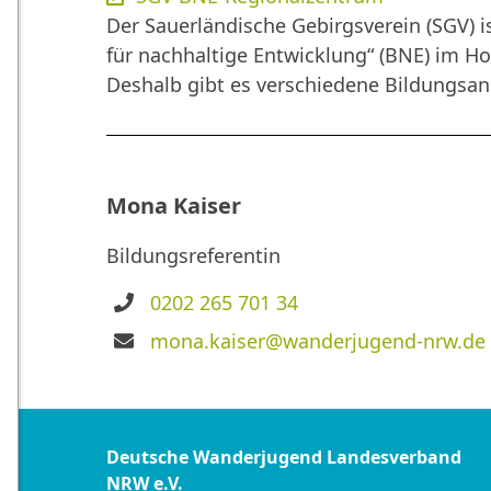
Der Sauerländische Gebirgsverein (SGV) i
für nachhaltige Entwicklung“ (BNE) im H
Deshalb gibt es verschiedene Bildungsang
Mona Kaiser
Bildungsreferentin
Telefon
0202 265 701 34
E-
mona.kaiser@wanderjugend-nrw.de
Mail
Deutsche Wanderjugend Landesverband
NRW e.V.