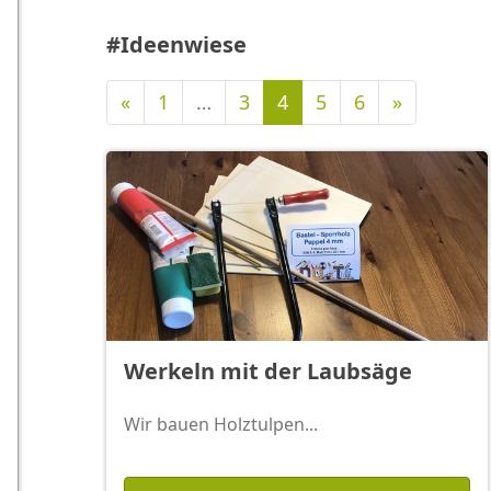
#Ideenwiese
Vorherige
Nächste
«
1
…
3
4
5
6
»
Werkeln mit der Laubsäge
Wir bauen Holztulpen...