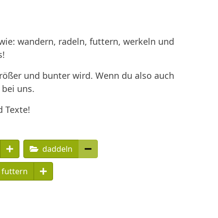
ie: wandern, radeln, futtern, werkeln und
s!
größer und bunter wird. Wenn du also auch
 bei uns.
d Texte!
daddeln
futtern