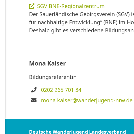
SGV BNE-Regionalzentrum
Der Sauerländische Gebirgsverein (SGV) i
für nachhaltige Entwicklung“ (BNE) im H
Deshalb gibt es verschiedene Bildungsang
Mona Kaiser
Bildungsreferentin
Telefon
0202 265 701 34
E-
mona.kaiser@wanderjugend-nrw.de
Mail
Deutsche Wanderjugend Landesverband