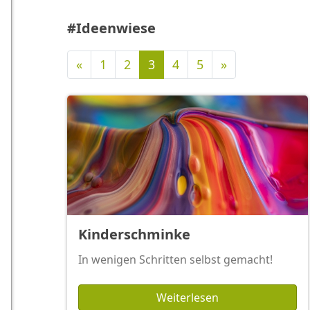
#Ideenwiese
Vorherige
Nächste
«
1
2
3
4
5
»
Kinderschminke
In wenigen Schritten selbst gemacht!
Weiterlesen