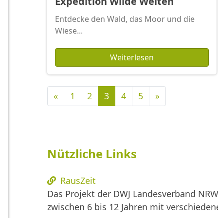
Expedition Wilde Welten
Entdecke den Wald, das Moor und die
Wiese...
Weiterlesen
Vorherige
Nächste
«
1
2
3
4
5
»
Nützliche Links
RausZeit
Das Projekt der DWJ Landesverband NRW 
zwischen 6 bis 12 Jahren mit verschied