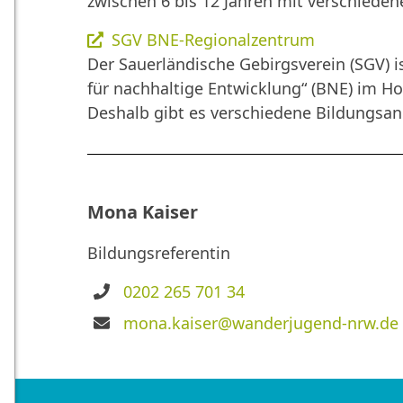
zwischen 6 bis 12 Jahren mit verschied
SGV BNE-Regionalzentrum
Der Sauerländische Gebirgsverein (SGV) i
für nachhaltige Entwicklung“ (BNE) im H
Deshalb gibt es verschiedene Bildungsang
Mona Kaiser
Bildungsreferentin
Telefon
0202 265 701 34
E-
mona.kaiser@wanderjugend-nrw.de
Mail