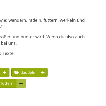
ie: wandern, radeln, futtern, werkeln und
s!
größer und bunter wird. Wenn du also auch
 bei uns.
d Texte!
daddeln
futtern