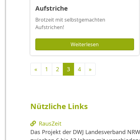
Aufstriche
Brotzeit mit selbstgemachten
Aufstrichen!
Weiterlesen
Vorherige
Nächste
«
1
2
3
4
»
Nützliche Links
RausZeit
Das Projekt der DWJ Landesverband NRW 