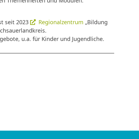
enen Themenheften und Modulen.
st seit 2023
Regionalzentrum
„Bildung
ochsauerlandkreis.
ebote, u.a. für Kinder und Jugendliche.