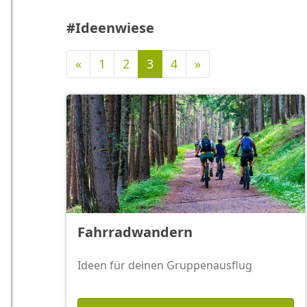
#Ideenwiese
Vorherige
Nächste
«
1
2
3
4
»
Fahrradwandern
Ideen für deinen Gruppenausflug