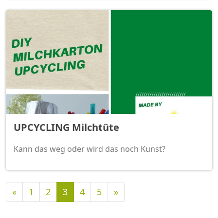
UPCYCLING Milchtüte
Kann das weg oder wird das noch Kunst?
Vorherige
Nächste
«
1
2
3
4
5
»