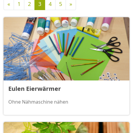
Vorherige
Nächste
«
1
2
3
4
5
»
Eulen Eierwärmer
Ohne Nähmaschine nähen