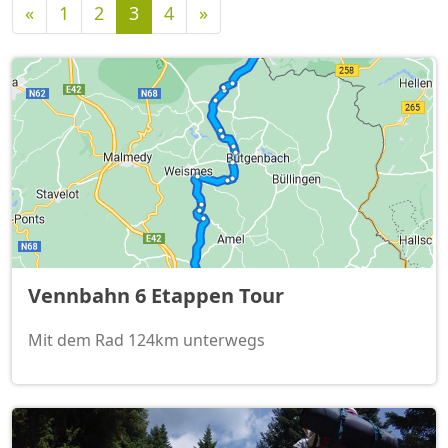
Vorherige
Nächste
«
1
2
3
4
»
Vennbahn 6 Etappen Tour
Mit dem Rad 124km unterwegs