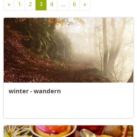
Vorherige
Nächste
«
1
2
3
4
…
6
»
winter - wandern