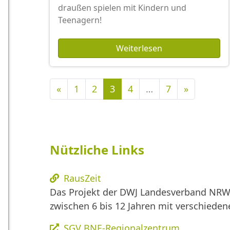
draußen spielen mit Kindern und
Teenagern!
Weiterlesen
Vorherige
Nächste
«
1
2
3
4
…
7
»
Nützliche Links
RausZeit
Das Projekt der DWJ Landesverband NRW 
zwischen 6 bis 12 Jahren mit verschied
SGV BNE-Regionalzentrum