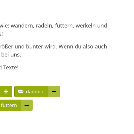
ie: wandern, radeln, futtern, werkeln und
s!
größer und bunter wird. Wenn du also auch
 bei uns.
d Texte!
daddeln
futtern