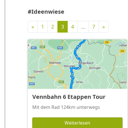
#Ideenwiese
Vorherige
Nächste
«
1
2
3
4
…
7
»
Vennbahn 6 Etappen Tour
Mit dem Rad 124km unterwegs
Weiterlesen