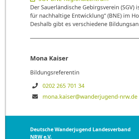
Der Sauerländische Gebirgsverein (SGV) i
für nachhaltige Entwicklung“ (BNE) im H
Deshalb gibt es verschiedene Bildungsang
Mona Kaiser
Bildungsreferentin
Telefon
0202 265 701 34
E-
mona.kaiser@wanderjugend-nrw.de
Mail
Deutsche Wanderjugend Landesverband
NRW e.V.