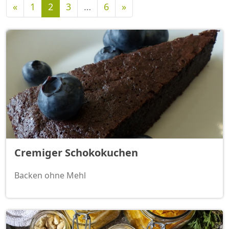
Vorherige
Nächste
«
1
2
3
…
6
»
Cremiger Schokokuchen
Backen ohne Mehl