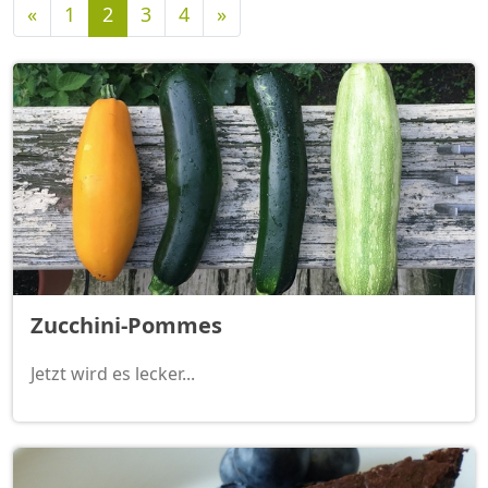
Vorherige
Nächste
«
1
2
3
4
»
Zucchini-Pommes
Jetzt wird es lecker...