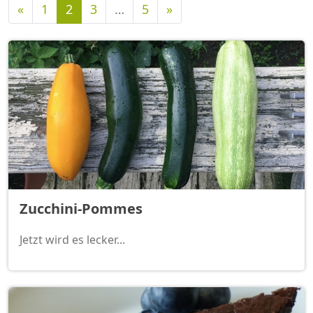
Vorherige
Nächste
«
1
2
3
…
5
»
Zucchini-Pommes
Jetzt wird es lecker...