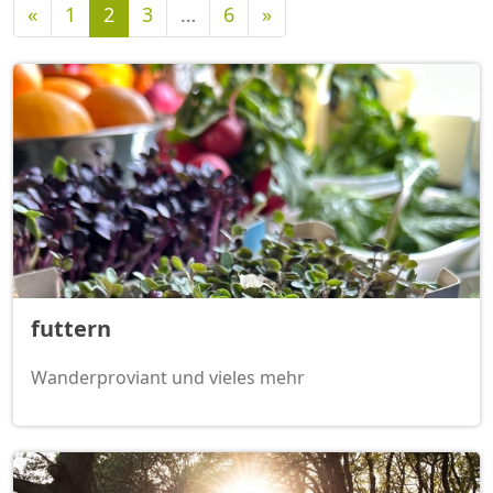
Vorherige
Nächste
«
1
2
3
…
6
»
futtern
Wanderproviant und vieles mehr